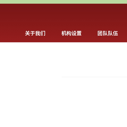
关于我们
机构设置
团队队伍