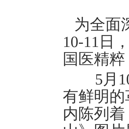
为全面
10-1
国医精粹
5月10
有鲜明的
内陈列着