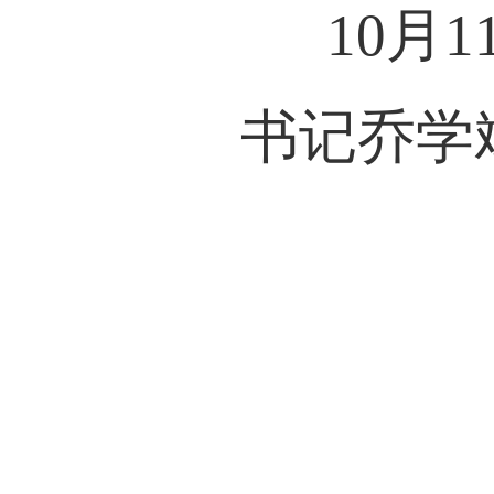
10月1
书记乔学